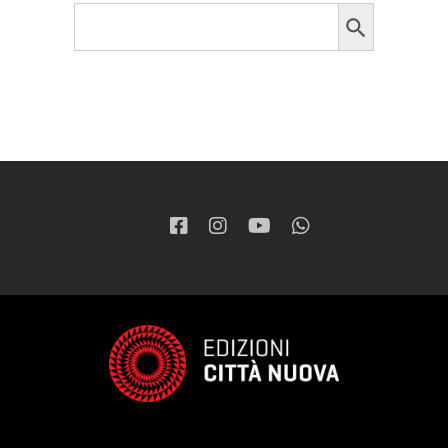
Search Button
Search
for: