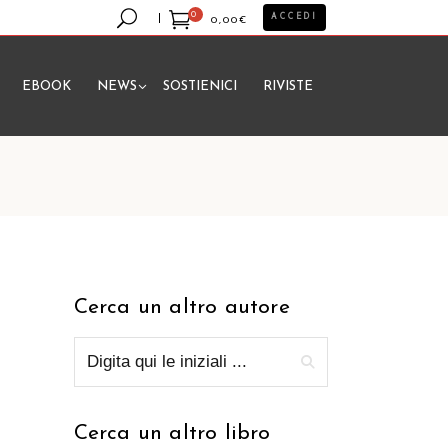
0
ACCEDI
0,00
€
EBOOK
NEWS
SOSTIENICI
RIVISTE
essun prodotto nel carrello.
Cerca un altro autore
Cerca un altro libro