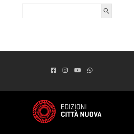
Search Button
Search
for: