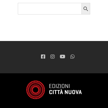
Search Button
Search
for: