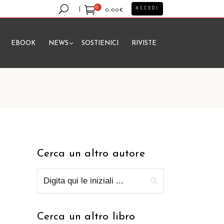
0
ACCEDI
0,00
€
EBOOK
NEWS
SOSTIENICI
RIVISTE
essun prodotto nel carrello.
Cerca un altro autore
Cerca un altro libro