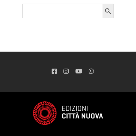
Search Button
Search
for: