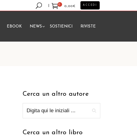
0
ACCEDI
0,00
€
EBOOK
NEWS
SOSTIENICI
RIVISTE
essun prodotto nel carrello.
Cerca un altro autore
Cerca un altro libro