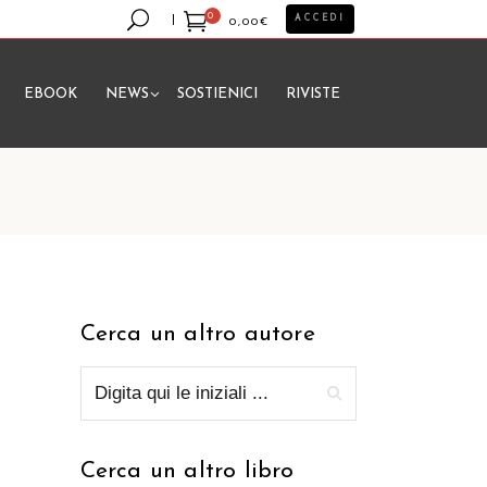
0
ACCEDI
0,00
€
EBOOK
NEWS
SOSTIENICI
RIVISTE
essun prodotto nel carrello.
Cerca un altro autore
Cerca un altro libro