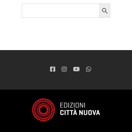
Search Button
Search
for: