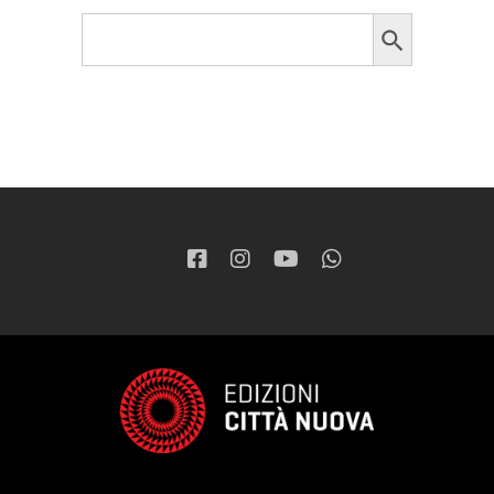
Search Button
Search
for: