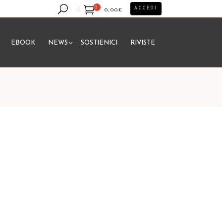
0
ACCEDI
0,00
€
EBOOK
NEWS
SOSTIENICI
RIVISTE
essun prodotto nel carrello.