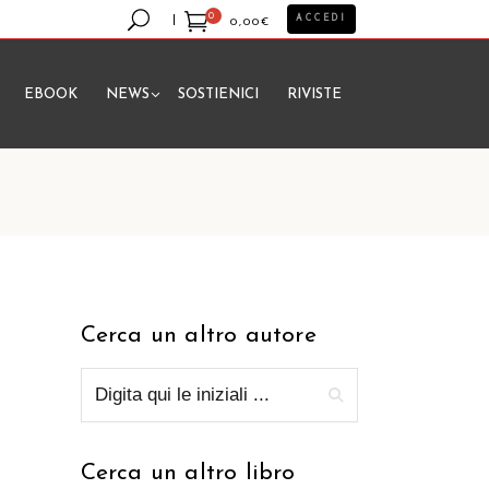
0
ACCEDI
0,00
€
EBOOK
NEWS
SOSTIENICI
RIVISTE
essun prodotto nel carrello.
Cerca un altro autore
Cerca un altro libro