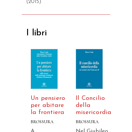
(2015).
I libri
Un pensiero
Il Concilio
per abitare
della
la frontiera
misericordia
BROSSURA
BROSSURA
A
Nel Giubileo