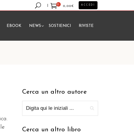
0
ACCEDI
0,00
€
EBOOK
NEWS
SOSTIENICI
RIVISTE
essun prodotto nel carrello.
Cerca un altro autore
ca.
le
Cerca un altro libro