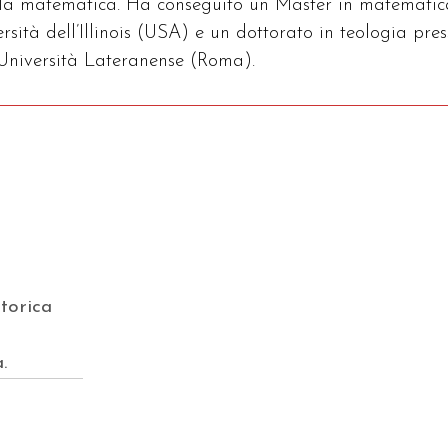
ulla matematica. Ha conseguito un Master in matematic
ersità dell’Illinois (USA) e un dottorato in teologia pre
a Università Lateranense (Roma).
storica
.