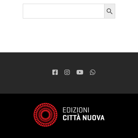
Search Button
Search
for: