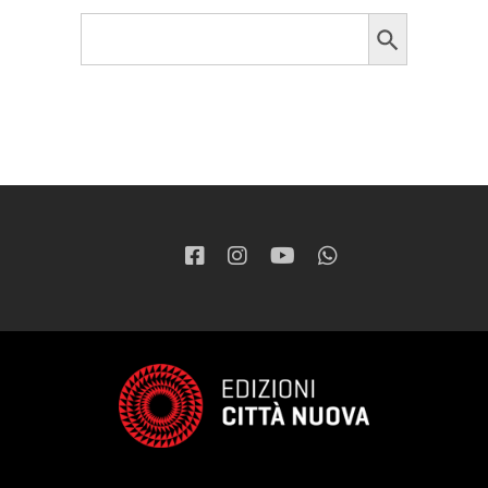
Search Button
Search
for: