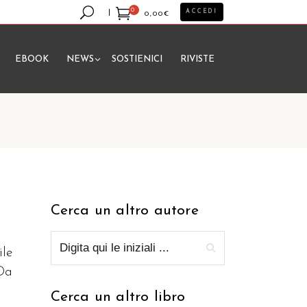
0
ACCEDI
0,00
€
EBOOK
NEWS
SOSTIENICI
RIVISTE
essun prodotto nel carrello.
Cerca un altro autore
ile
 Da
Cerca un altro libro