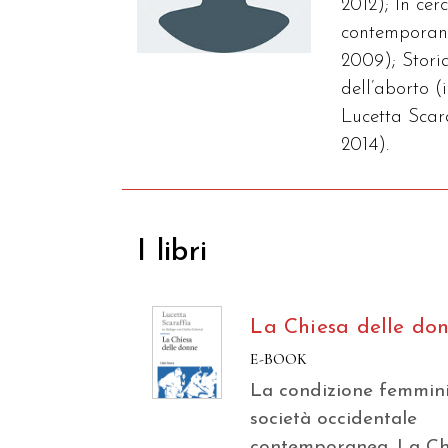
2012); In cer
contemporane
2009); Storia
dell’aborto 
Lucetta Scara
2014).
I libri
La Chiesa delle do
E-BOOK
La condizione femmini
società occidentale
contemporanea. La Ch