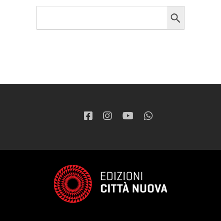
Search Button
Search
for: