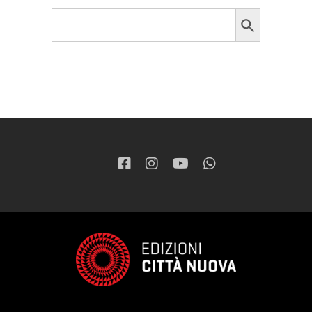
Search Button
Search
for: