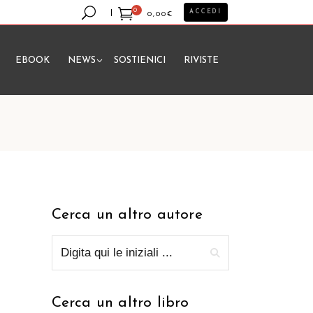
0
ACCEDI
0,00
€
EBOOK
NEWS
SOSTIENICI
RIVISTE
essun prodotto nel carrello.
Cerca un altro autore
Cerca un altro libro