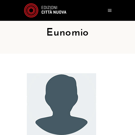
Eunomio