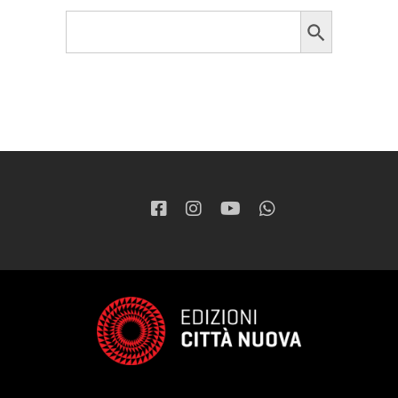
Search Button
Search
for: