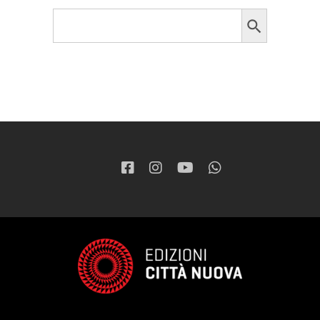
Search Button
Search
for: