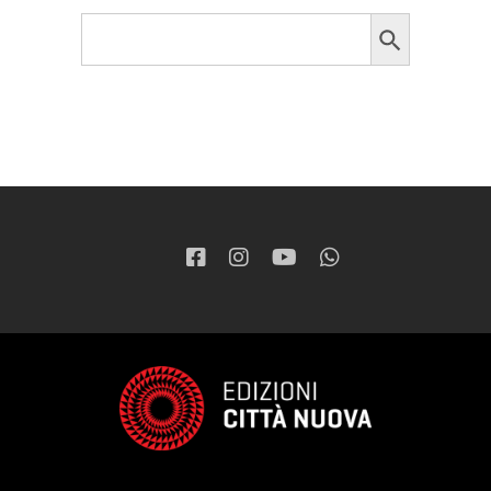
Search Button
Search
for: