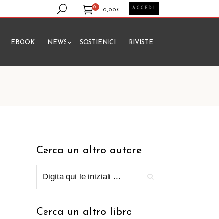
0
ACCEDI
0,00
€
EBOOK
NEWS
SOSTIENICI
RIVISTE
essun prodotto nel carrello.
Cerca un altro autore
Cerca un altro libro