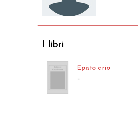
I libri
Epistolario
–