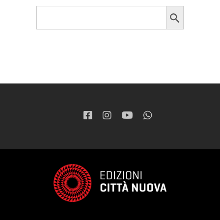
Search Button
Search
for: