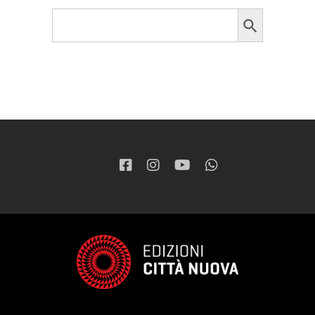
Search Button
Search
for: