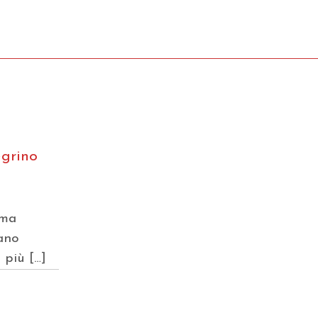
egrino
mma
iano
 più […]