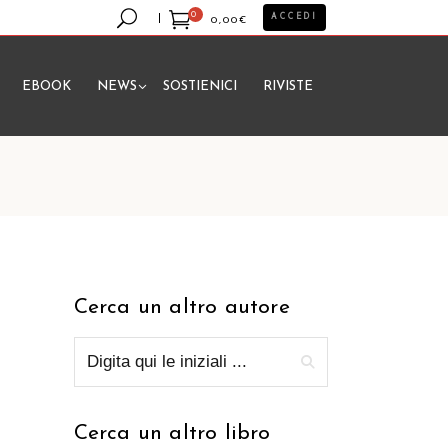
0
ACCEDI
0,00
€
EBOOK
NEWS
SOSTIENICI
RIVISTE
essun prodotto nel carrello.
Cerca un altro autore
Cerca un altro libro