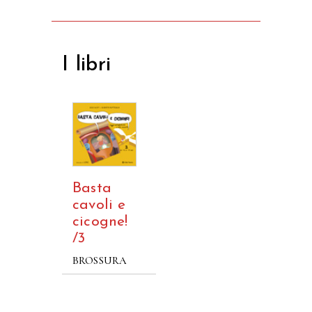
I libri
Basta
cavoli e
cicogne!
/3
BROSSURA