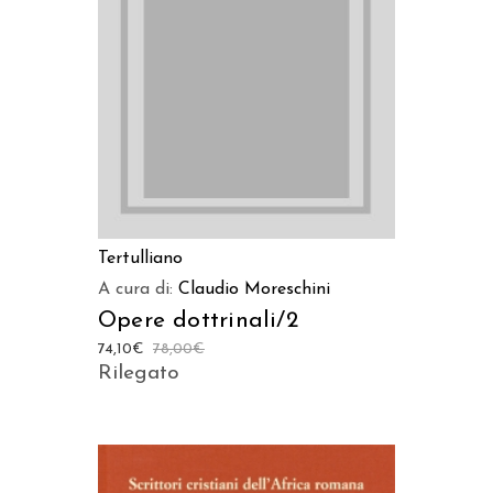
AGGIUNGI AL CARRELLO
Tertulliano
A cura di:
Claudio Moreschini
Opere dottrinali/2
74,10
€
78,00
€
Rilegato