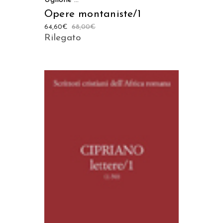
Uglione
...
Opere montaniste/1
64,60
€
68,00
€
Rilegato
AGGIUNGI AL CARRELLO