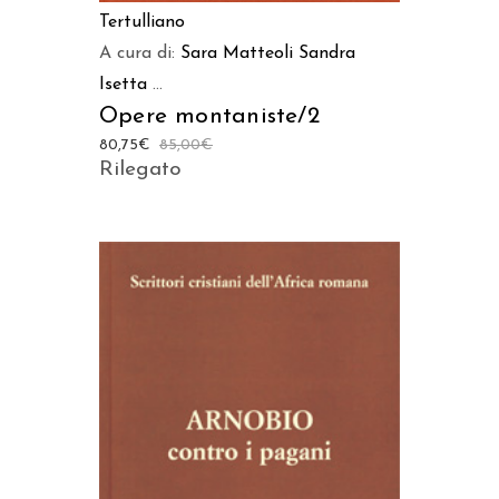
Tertulliano
A cura di:
Sara Matteoli
Sandra
Isetta
...
Opere montaniste/2
80,75
€
85,00
€
Rilegato
AGGIUNGI AL CARRELLO