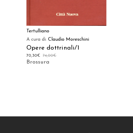
Tertulliano
A cura di:
Claudio Moreschini
Opere dottrinali/1
70,30
€
74,00
€
Brossura