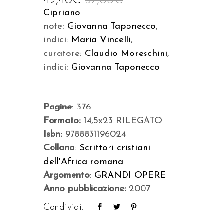
49,40
€
52,00
€
Cipriano
note:
Giovanna Taponecco
,
indici:
Maria Vincelli
,
curatore:
Claudio Moreschini
,
indici:
Giovanna Taponecco
Pagine:
376
Formato:
14,5x23 RILEGATO
Isbn:
9788831196024
Collana
:
Scrittori cristiani
dell'Africa romana
Argomento
:
GRANDI OPERE
Anno pubblicazione:
2007
Condividi: