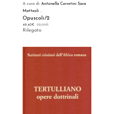
A cura di:
Antonella Cerretini
Sara
Matteoli
...
Opuscoli/2
49,40
€
52,00
€
Rilegato
AGGIUNGI AL CARRELLO