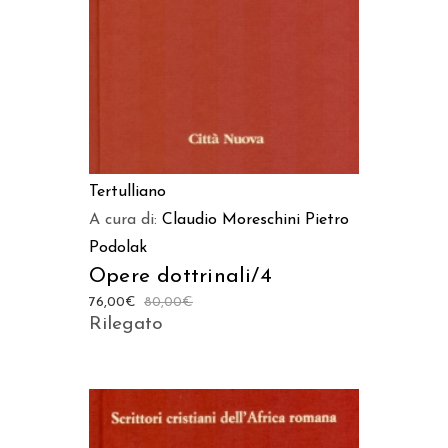
Tertulliano
A cura di:
Claudio Moreschini
Pietro
Podolak
Opere dottrinali/4
76,00
€
80,00
€
Rilegato