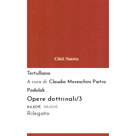
AGGIUNGI AL CARRELLO
Tertulliano
A cura di:
Claudio Moreschini
Pietro
Podolak
...
Opere dottrinali/3
64,60
€
68,00
€
Rilegato