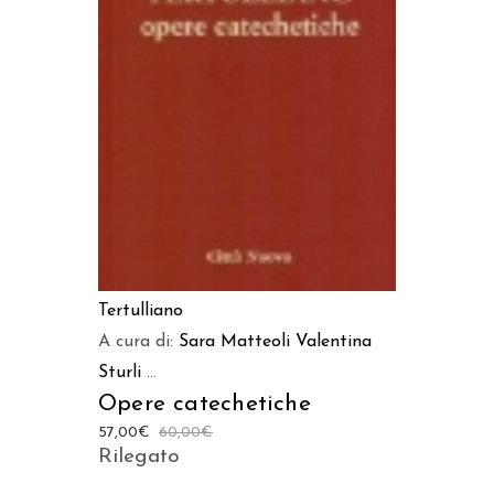
AGGIUNGI AL CARRELLO
Tertulliano
A cura di:
Sara Matteoli
Valentina
Sturli
...
Opere catechetiche
57,00
€
60,00
€
Rilegato