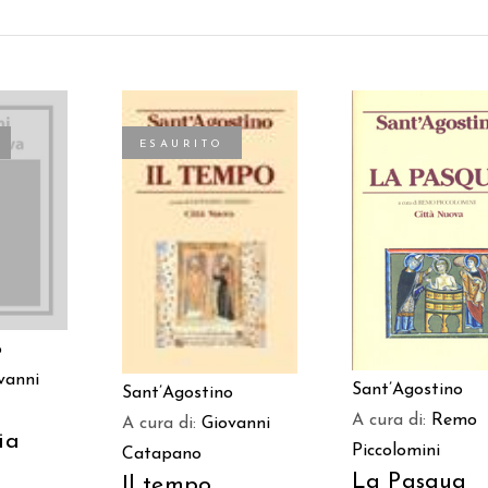
ESAURITO
TTO
AGGIUNGI AL
LEGGI TUTTO
CARRELLO
o
vanni
Sant’Agostino
Sant’Agostino
A cura di:
Remo
A cura di:
Giovanni
ia
Piccolomini
Catapano
La Pasqua
Il tempo