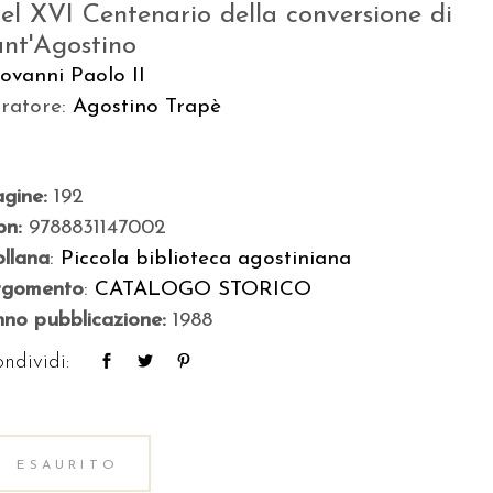
el XVI Centenario della conversione di
ant'Agostino
ovanni Paolo II
uratore:
Agostino Trapè
agine:
192
bn:
9788831147002
llana
:
Piccola biblioteca agostiniana
rgomento
:
CATALOGO STORICO
no pubblicazione:
1988
ndividi:
ESAURITO