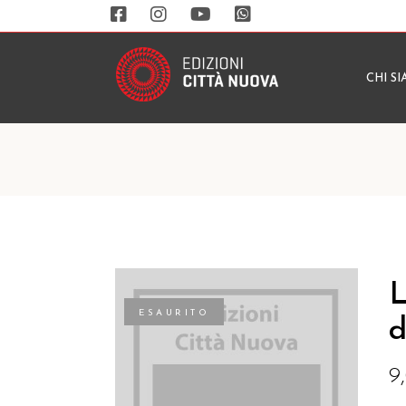
CHI S
L
ESAURITO
d
9