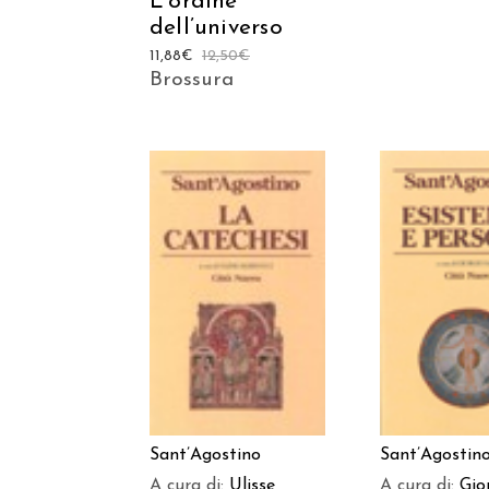
L’ordine
dell’universo
11,88
€
12,50
€
Brossura
AGGIUNGI AL
AGGIUNGI
CARRELLO
CARREL
Sant’Agostino
Sant’Agostin
A cura di:
Ulisse
A cura di:
Gio