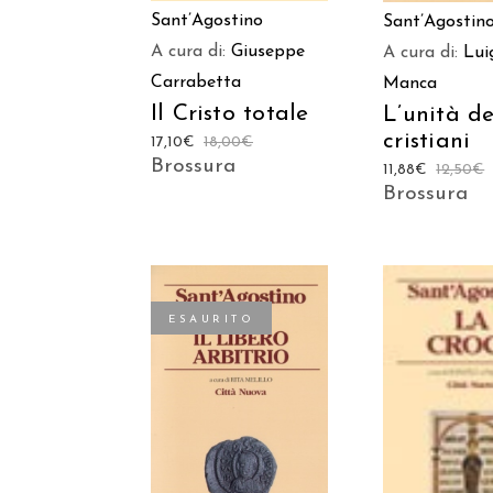
Sant’Agostino
Sant’Agostin
A cura di:
Giuseppe
A cura di:
Lui
Carrabetta
Manca
Il Cristo totale
L’unità de
cristiani
17,10
€
18,00
€
Brossura
11,88
€
12,50
€
Brossura
ESAURITO
AGGIUNGI
LEGGI TUTTO
CARREL