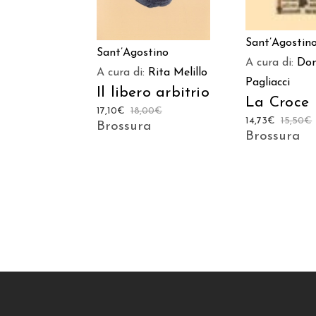
Sant’Agostin
Sant’Agostino
A cura di:
Don
A cura di:
Rita Melillo
Pagliacci
Il libero arbitrio
La Croce
17,10
€
18,00
€
14,73
€
15,50
€
Brossura
Brossura