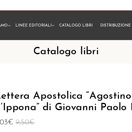
IAMO
LINEE EDITORIALI
CATALOGO LIBRI
DISTRIBUZIONE
N
Catalogo libri
ettera Apostolica “Agostino
’Ippona” di Giovanni Paolo 
,03
€
9,50
€