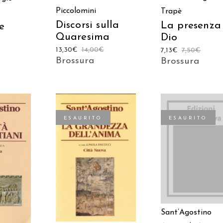
Piccolomini
Trapè
Discorsi sulla
La presenza
e
Quaresima
Dio
13,30
€
14,00
€
7,13
€
7,50
€
Brossura
Brossura
ESAURITO
ESAURITO
LEGGI TUTTO
 AL
LEGGI TUTTO
LO
Sant’Agostino