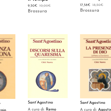
17,58
€
18,50
€
9,50
€
10,00
€
Brossura
Brossura
AGGIUNGI AL
AGGIUNGI AL
 AL
CARRELLO
CARRELLO
LO
Sant’Agostino
Sant’Agostino
o
A cura di:
Remo
A cura di:
Agosti
rgio