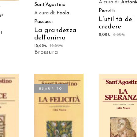
A cura di:
Antoni
Sant’Agostino
o
Pieretti
A cura di:
Paola
gi
L’utilità del
Pascucci
credere
La grandezza
i
8,08
€
8,50
€
dell’anima
15,68
€
16,50
€
Brossura
ESAURITO
 AL
AGGIUNGI AL
LEGGI TUTTO
LO
CARRELLO