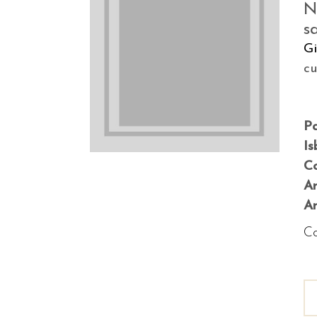
N
s
Gi
c
P
Is
Co
A
An
Co