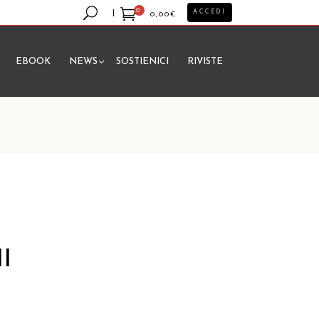
0
ACCEDI
0,00
€
EBOOK
NEWS
SOSTIENICI
RIVISTE
essun prodotto nel carrello.
II