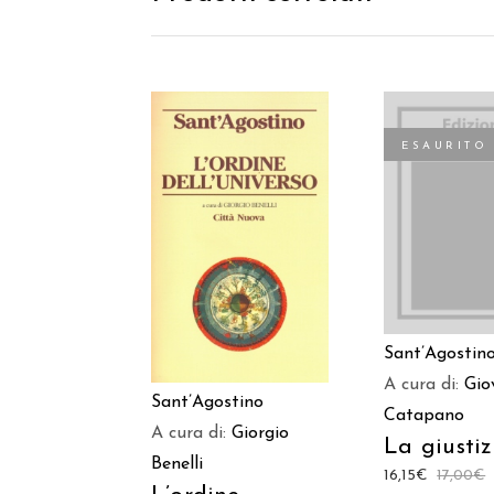
ESAURITO
LEGGI TU
AGGIUNGI AL
CARRELLO
Sant’Agostin
A cura di:
Gio
Sant’Agostino
Catapano
A cura di:
Giorgio
La giustiz
Benelli
16,15
€
17,00
€