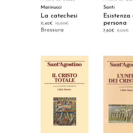
Marinucci
Santi
La catechesi
Esistenza 
persona
11,40
€
12,00
€
Brossura
7,60
€
8,00
€
AGGIUNGI AL
AGGIUNGI
CARRELLO
CARREL