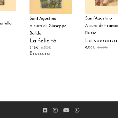
o
Sant’Agostino
Sant’Agostino
atella
A cura di:
France
A cura di:
Giuseppe
Russo
Balido
La speranza
La felicità
8,08
€
8,50
€
6,18
€
6,50
€
Brossura