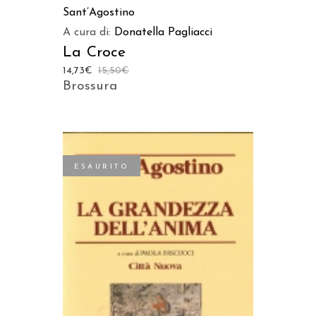
Sant’Agostino
A cura di:
Donatella Pagliacci
La Croce
14,73
€
15,50
€
Brossura
ESAURITO
LEGGI TUTTO