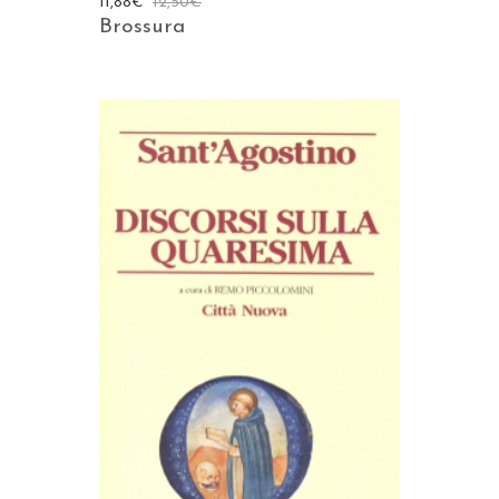
11,88
€
12,50
€
Brossura
AGGIUNGI AL CARRELLO