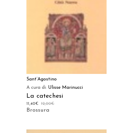
AGGIUNGI AL CARRELLO
Sant’Agostino
A cura di:
Ulisse Marinucci
La catechesi
11,40
€
12,00
€
Brossura