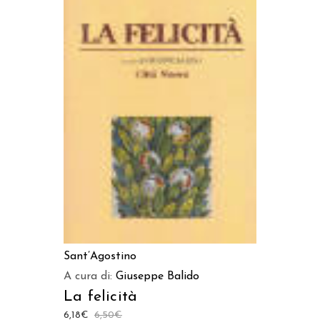
LEGGI TUTTO
Sant’Agostino
A cura di:
Giuseppe Balido
La felicità
6,18
€
6,50
€