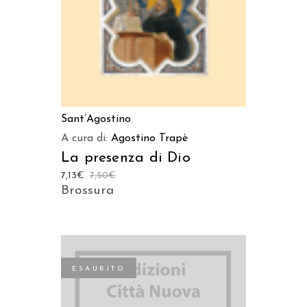
Sant’Agostino
A cura di:
Agostino Trapè
La presenza di Dio
7,13
€
7,50
€
Brossura
ESAURITO