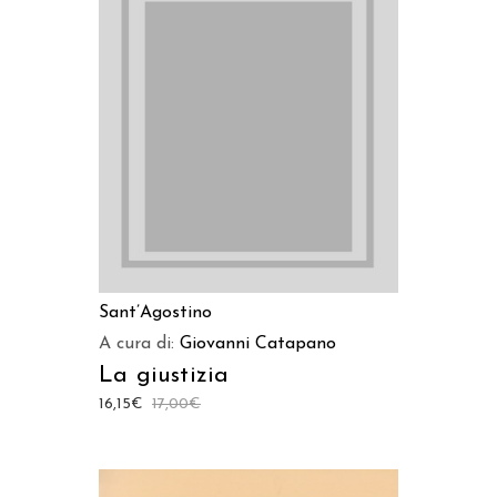
LEGGI TUTTO
Sant’Agostino
A cura di:
Giovanni Catapano
La giustizia
16,15
€
17,00
€