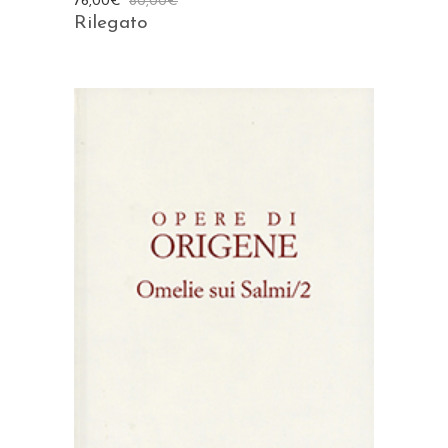
76,00
€
80,00
€
Rilegato
AGGIUNGI AL CARRELLO