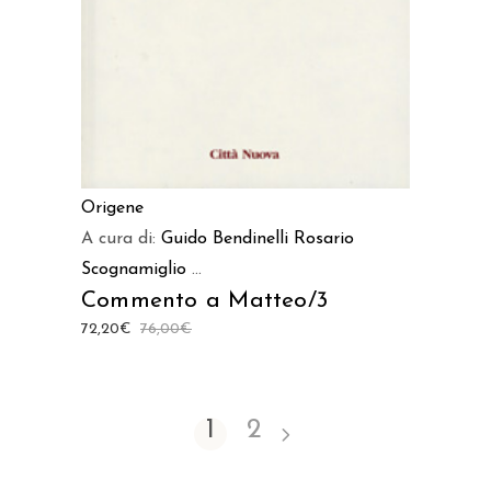
Origene
A cura di:
Guido Bendinelli
Rosario
Scognamiglio
...
Commento a Matteo/3
72,20
€
76,00
€
1
2