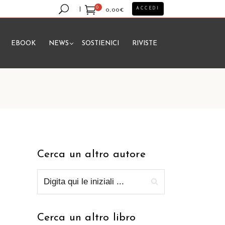
0
ACCEDI
0,00
€
EBOOK
NEWS
SOSTIENICI
RIVISTE
essun prodotto nel carrello.
Cerca un altro autore
Cerca un altro libro