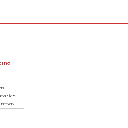
bino
ca
storico
Matteo