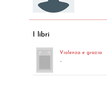
I libri
Violenza e grazia
–