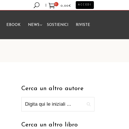
0
ACCEDI
0,00
€
EBOOK
NEWS
SOSTIENICI
RIVISTE
essun prodotto nel carrello.
Cerca un altro autore
Cerca un altro libro