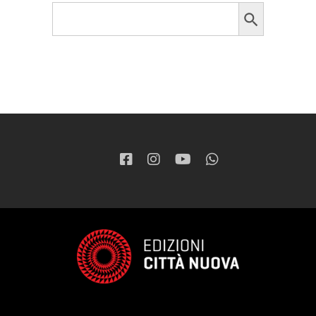
Search Button
Search
for: