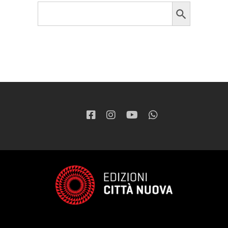
Search Button
Search
for: