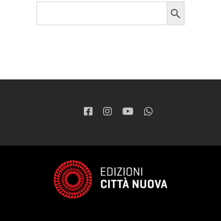
Search Button
Search
for: