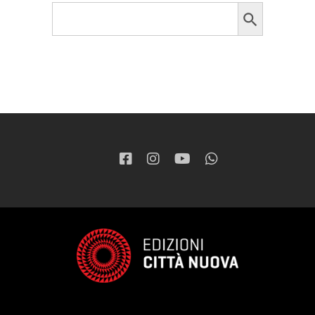
Search Button
Search
for: