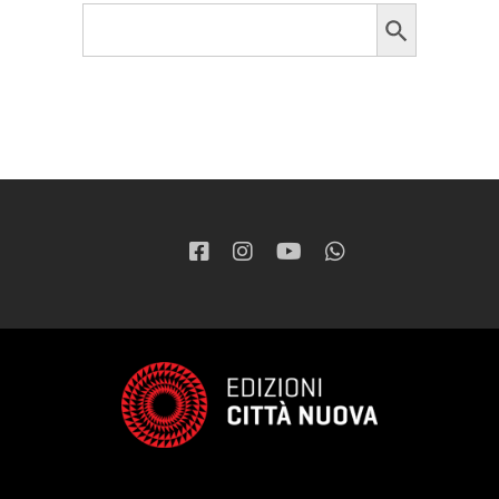
Search Button
Search
for: