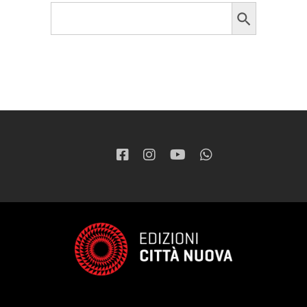
Search Button
Search
for: