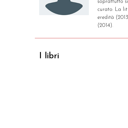
soprattutto 
curato: La l
eredità (2013
(2014).
I libri