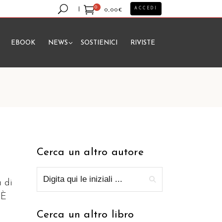
0
ACCEDI
0,00
€
EBOOK
NEWS
SOSTIENICI
RIVISTE
essun prodotto nel carrello.
Cerca un altro autore
a di
 È
Cerca un altro libro