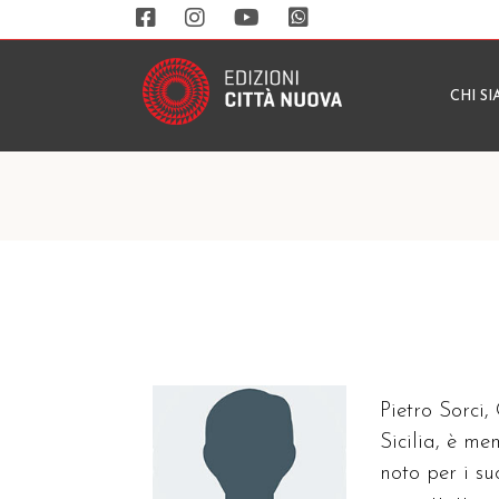
CHI S
Pietro Sorci,
Sicilia, è m
noto per i su