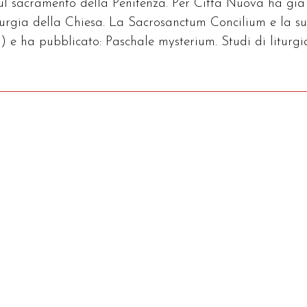
sul sacramento della Penitenza. Per Città Nuova ha già
iturgia della Chiesa. La Sacrosanctum Concilium e la s
) e ha pubblicato: Paschale mysterium. Studi di liturgi