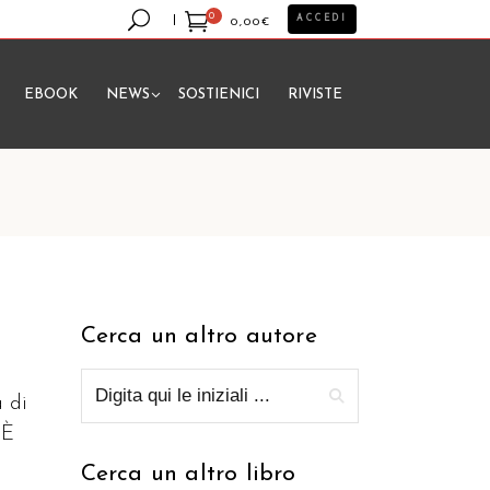
0
ACCEDI
0,00
€
EBOOK
NEWS
SOSTIENICI
RIVISTE
essun prodotto nel carrello.
Cerca un altro autore
a di
 È
Cerca un altro libro