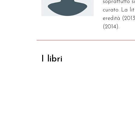
soprattutto 
curato: La l
eredità (2013
(2014).
I libri