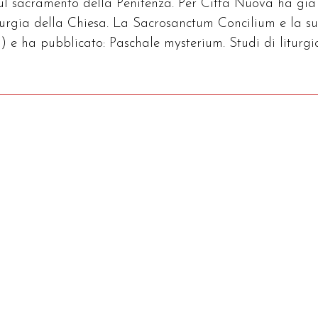
sul sacramento della Penitenza. Per Città Nuova ha già
iturgia della Chiesa. La Sacrosanctum Concilium e la s
) e ha pubblicato: Paschale mysterium. Studi di liturgi