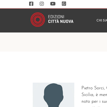
CHI S
Pietro Sorci,
Sicilia, è m
noto per i su