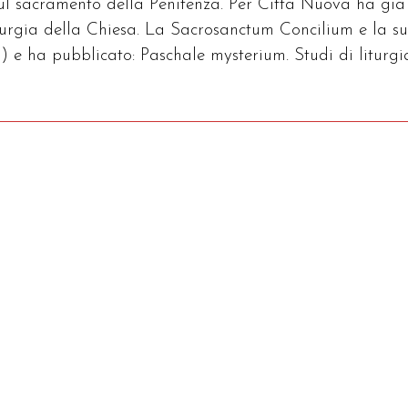
sul sacramento della Penitenza. Per Città Nuova ha già
iturgia della Chiesa. La Sacrosanctum Concilium e la s
) e ha pubblicato: Paschale mysterium. Studi di liturgi