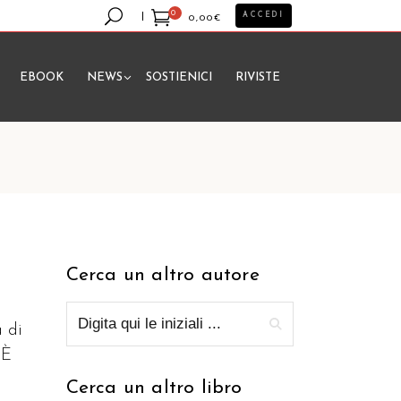
0
ACCEDI
0,00
€
EBOOK
NEWS
SOSTIENICI
RIVISTE
essun prodotto nel carrello.
Cerca un altro autore
a di
 È
Cerca un altro libro