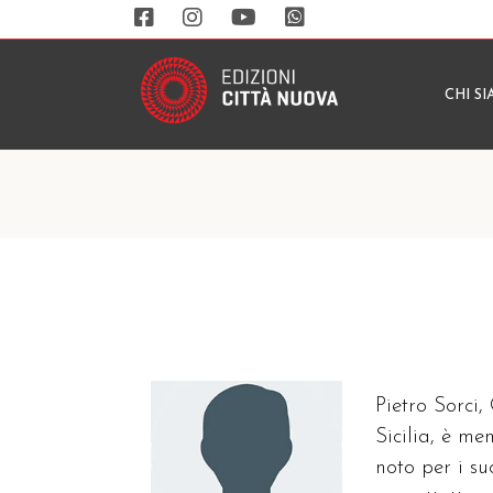
CHI S
Pietro Sorci,
Sicilia, è m
noto per i su