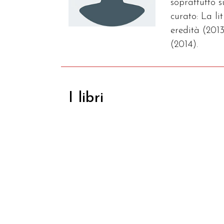
soprattutto 
curato: La l
eredità (2013
(2014).
I libri