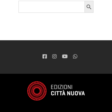
Search Button
Search
for: