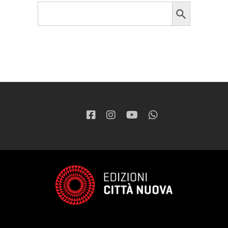
Search Button
Search
for: