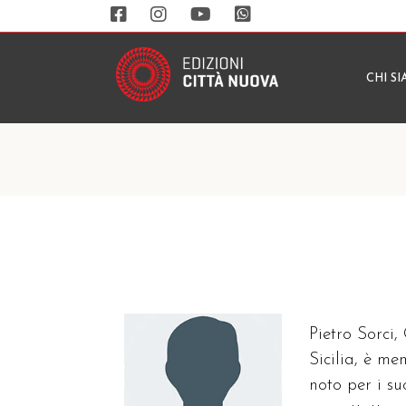
CHI S
Pietro Sorci,
Sicilia, è m
noto per i su