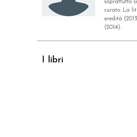
soprattutto 
curato: La l
eredità (2013
(2014).
I libri