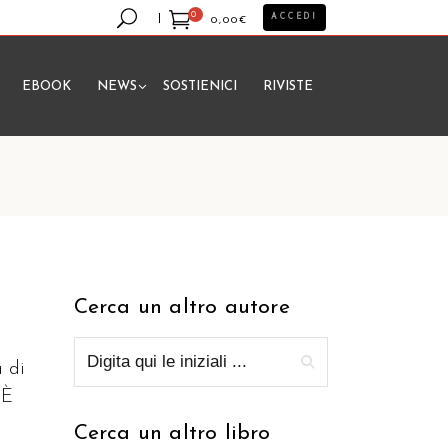
0
ACCEDI
0,00
€
EBOOK
NEWS
SOSTIENICI
RIVISTE
essun prodotto nel carrello.
Cerca un altro autore
a di
 È
Cerca un altro libro