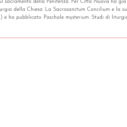
sul sacramento della Penitenza. Per Città Nuova ha già
iturgia della Chiesa. La Sacrosanctum Concilium e la s
) e ha pubblicato: Paschale mysterium. Studi di liturgi