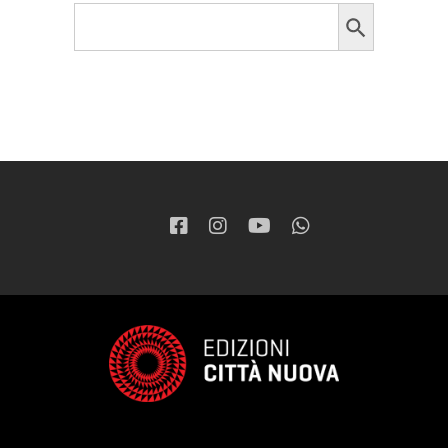
Search Button
Search
for: