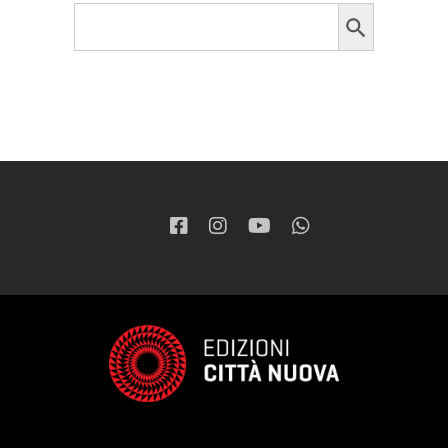
Search Button
Search
for: