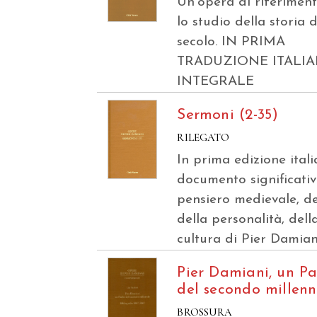
Un’opera di riferimen
lo studio della storia 
secolo. IN PRIMA
TRADUZIONE ITALI
INTEGRALE
Sermoni (2-35)
RILEGATO
In prima edizione ital
documento significativ
pensiero medievale, del
della personalità, dell
cultura di Pier Damian
Pier Damiani, un P
del secondo millenn
BROSSURA