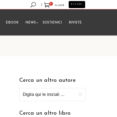
0
ACCEDI
0,00
€
EBOOK
NEWS
SOSTIENICI
RIVISTE
essun prodotto nel carrello.
Cerca un altro autore
Cerca un altro libro