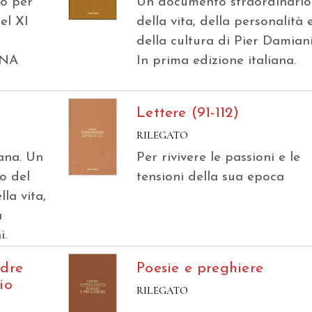
to per
Un documento straordinario
del XI
della vita, della personalità 
della cultura di Pier Damiani
ANA
In prima edizione italiana.
Lettere (91-112)
RILEGATO
iana. Un
Per rivivere le passioni e le
o del
tensioni della sua epoca
la vita,
a
i.
adre
Poesie e preghiere
io
RILEGATO